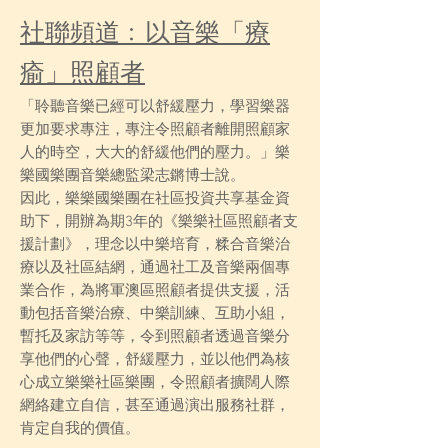
社聯頻道﹕以音樂「療
瘉」照顧者
「聆聽音樂已經可以舒緩壓力，學習樂器
更加要求專注，專注令照顧者離開照顧家
人的時空，大大的舒緩他們的壓力。」樂
樂國樂團音樂總監梁志鏘博士說。
因此，樂樂國樂團在社區投資共享基金資
助下，開辦為期3年的《樂樂社區照顧者支
援計劃》，理念以中樂培育，糅合音樂治
療以及社區結網，通過社工及音樂兩個專
業合作，為將軍澳區照顧者提供支援，活
動包括音樂治療、中樂訓練、互助小組，
暫托及家訪等等，令到照顧者透過音樂分
享他們的心聲，舒緩壓力，並以他們為核
心成立樂樂社區樂團，令照顧者擴闊人際
網絡建立自信，甚至通過演出服務社群，
肯定自我的價值。