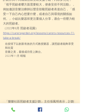
計劃亦與不同機構合辦互助支援小組，內容多元化，
「視乎照顧者哪方面需要較大，便會安排不同活動」，
例如邀請音樂治療師以聲音鼓勵照顧者表達自己，「感
受一下自己內心想要什麼，或者自己與環境的關係如
何。」小組比樂器班更注重個人分享，適合一些壓力較
大的照顧者。
（2022年8月 照顧者花園）
https://carersgarden.org/lessons/carers-resources-11-
take-a-break/
在疫情下以創新有效的方式教授樂器，讓照顧者能夠享受
和欣賞
​音樂之美，最後成功登上舞台。
2022年11月 晴報
「樂樂社區照顧者支援計劃」主任張鳳明表示，計劃
令家長與家長之間，照顧者與照顧者之間的互動和關
係建立更加豐富，對於因照顧家人而積累情緒壓力的