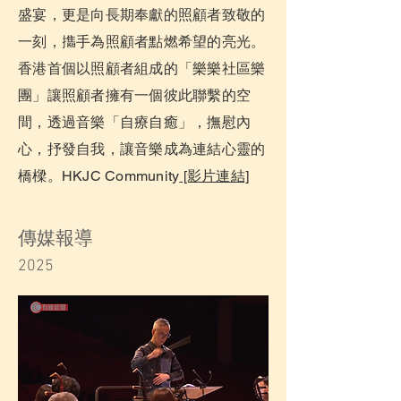
盛宴，更是向長期奉獻的照顧者致敬的
一刻，㩦手為照顧者點燃希望的亮光。
香港首個以照顧者組成的「樂樂社區樂
團」讓照顧者擁有一個彼此聯繫的空
間，透過音樂「自療自癒」，撫慰內
心，抒發自我，讓音樂成為連結心靈的
橋樑。HKJC Community
[影片連結]
​傳媒報導
2025