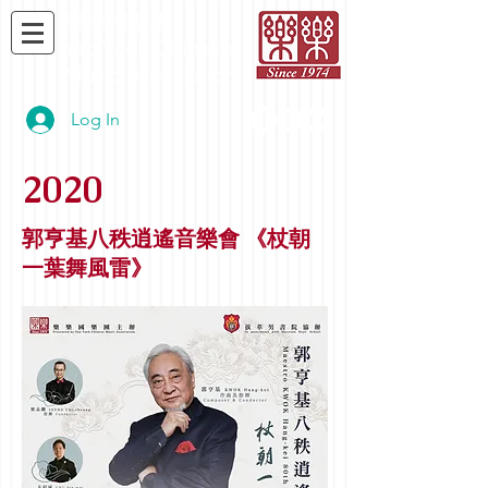
​樂樂國樂團
Yao Yueh Chinese
Music Association
Log In
2020
郭亨基八秩逍遙音樂會 《杖朝
一葉舞風雷》