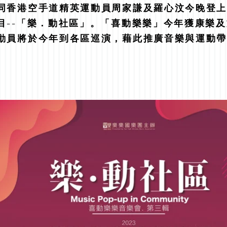
同香港空手道精英運動員周家謙及羅心汶今晚登
--「樂．動社區」。「喜動樂樂」今年獲康樂及文
動員將於今年到各區巡演，藉此推廣音樂與運動