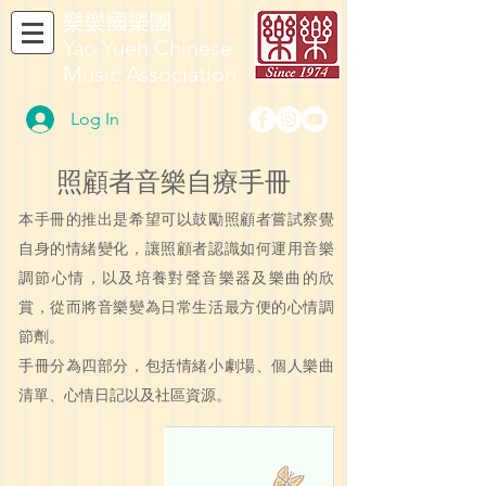
​樂樂國樂團
Yao Yueh Chinese
Music Association
Log In
照顧者音樂自療手冊
本手冊的推出是希望可以鼓勵照顧者嘗試察覺
自身的情緒變化，讓照顧者認識如何運用音樂
調節心情，以及培養對聲音樂器及樂曲的欣
賞，從而將音樂變為日常生活最方便的心情調
節劑。
手冊分為四部分，包括情緒小劇場、個人樂曲
清單、心情日記以及社區資源。