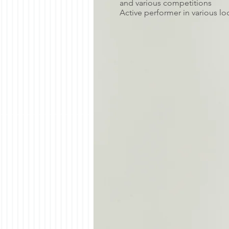
and various competitions
Active performer in various lo